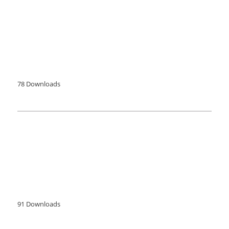
Beelddenken: een
wetenschappelijk onderzoek
Een samenvatting van het wetenschappelijk onderzoek naar
beelddenken
78
Downloads
Op zoek naar de kern
van beelddenken
Op zoek naar de kern van beelddenken, een kwalitatief
empirisch onderzoek
91
Downloads