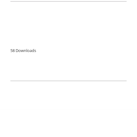
Beelddenken in
historisch perspectief
Beelddenken in historisch perspectief
58
Downloads